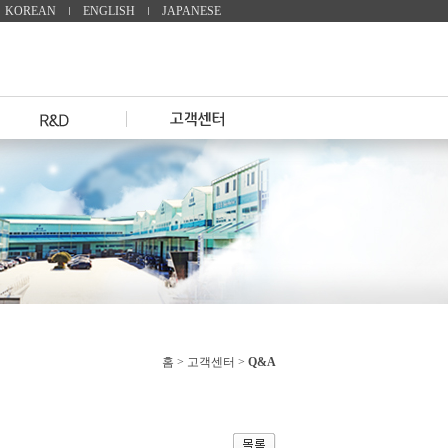
KOREAN
ENGLISH
JAPANESE
홈 >
고객센터
>
Q&A