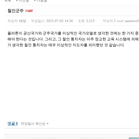
목록
|
이전글
|
다음글
철인군주
작성자
태양
|
작성일시
2025-07-02 14:50
|
조회
2,513
|
작성자 E-mail
ssemfori
플라톤이 공산국가와 군주국가를 이상적인 국가모델로 생각한 것에는 한 가지 중요
해야 한다는 것입니다. 그리고, 그 철인 통치자는 아주 정교한 교육 시스템에 의
가 생각한 철인 통치자는 매우 이상적인 지도자를 의미했던 것 같습니다.
쌍
둥
이
태
아
보
험
-
쌍
둥
이
태
아
보
댓글 0
작성일시 최신순
험
KB