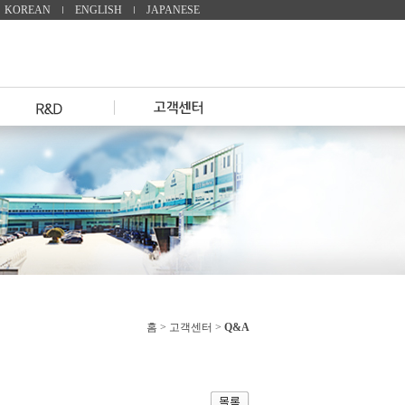
KOREAN
ENGLISH
JAPANESE
홈 >
고객센터
>
Q&A