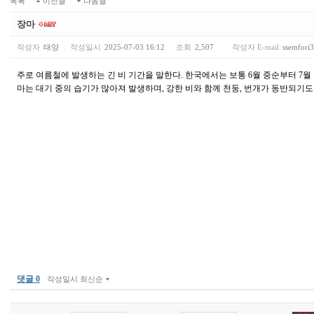
목록
|
이전글
|
다음글
장마
작성자
태양
|
작성일시
2025-07-03 16:12
|
조회
2,507
|
작성자 E-mail
ssemfori
주로 여름철에 발생하는 긴 비 기간을 말한다. 한국에서는 보통 6월 중순부터 7월 
마는 대기 중의 습기가 많아져 발생하며, 강한 비와 함께 천둥, 번개가 동반되기도
태
아
보
험
가
입
-
태
아
보
험
가
입
KB
암
댓글 0
작성일시 최신순
보
험
-